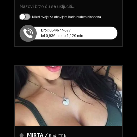
Nazovi brzo ću se uključiti...
Klikni ovdje za obavijest kada budem slobodna
Broj: 064/677-677
tel:0,93€ - mob:1,12€ min
MIRTA /
Kod #116