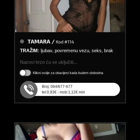
TAMARA /
Kod #114
TRAŽIM:
ljubav, povremenu vezu, seks, brak
Nazovi brzo ću se uključiti...
Klikni ovdje za obavijest kada budem slobodna
Broj: 064/677-677
tel:0,93€ - mob:1,12€ min