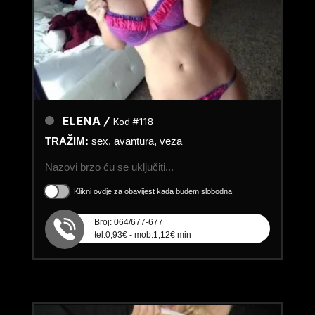
ELENA /
Kod #118
TRAŽIM:
sex, avantura, veza
Nazovi brzo ću se uključiti...
Klikni ovdje za obavijest kada budem slobodna
Broj: 064/677-677
tel:0,93€ - mob:1,12€ min