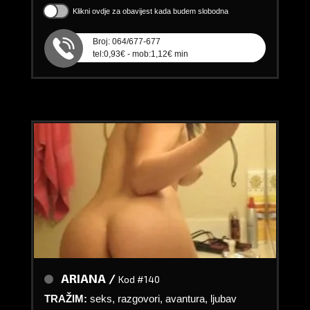
Klikni ovdje za obavijest kada budem slobodna
Broj: 064/677-677
tel:0,93€ - mob:1,12€ min
ARIANA /
Kod #140
TRAŽIM:
seks, razgovori, avantura, ljubav