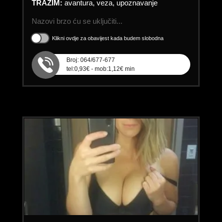
TRAŽIM:
avantura, veza, upoznavanje
Nazovi brzo ću se uključiti...
Klikni ovdje za obavijest kada budem slobodna
Broj: 064/677-677
tel:0,93€ - mob:1,12€ min