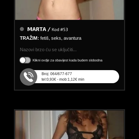
MARTA /
Kod #53
TRAŽIM:
fetiš, seks, avantura
Nazovi brzo ću se uključiti...
Klikni ovdje za obavijest kada budem slobodna
Broj: 064/677-677
tel:0,93€ - mob:1,12€ min