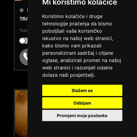
Mi koristimo kolačiće
DARIA /
Kod #75
Koristimo kolačiće i druge
TRAŽIM:
avantura, razgovori, seks, veza
tehnologije praćenja da bismo
Nazovi brzo ću se uključiti...
poboljšali vaše korisničko
iskustvo na našoj web stranici,
Klikni ovdje za obavijest kada budem slobodna
kako bismo vam prikazali
personalizirani sadržaj i ciljane
Broj: 064/677-677
oglase, analizirali promet na našoj
tel:0,93€ - mob:1,12€ min
web stranici i razumjeli odakle
dolaze naši posjetitelji.
Slažem se
Odbijam
Promjeni moje postavke