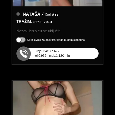
NATAŠA /
Kod #92
TRAŽIM:
seks, veza
Nazovi brzo ću se uključiti...
Klikni ovdje za obavijest kada budem slobodna
Broj: 064/677-677
tel:0,93€ - mob:1,12€ min