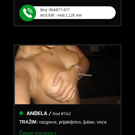
Broj: 064/677-677
tel:0,93€ - mob:1,12€ min
ANĐELA /
Kod #142
TRAŽIM:
razgovor, prijateljstvo, ljubav, veza
Čekam tvoj poziv:)