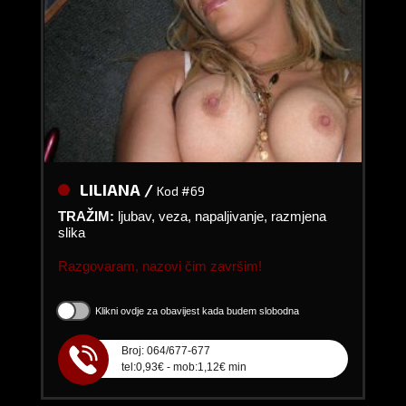
LILIANA /
Kod #69
TRAŽIM:
ljubav, veza, napaljivanje, razmjena
slika
Razgovaram, nazovi čim završim!
Klikni ovdje za obavijest kada budem slobodna
Broj: 064/677-677
tel:0,93€ - mob:1,12€ min