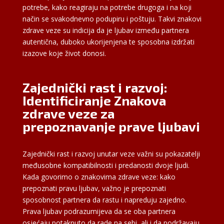
potrebe, kako reagiraju na potrebe drugoga i na koji
način se svakodnevno podupiru i poštuju. Takvi znakovi
zdrave veze su indicija da je ljubav između partnera
autentična, duboko ukorijenjena te sposobna izdržati
izazove koje život donosi.
Zajednički rast i razvoj:
Identificiranje Znakova
zdrave veze za
prepoznavanje prave ljubavi
Zajednički rast i razvoj unutar veze važni su pokazatelji
međusobne kompatibilnosti i predanosti dvoje ljudi.
Kada govorimo o znakovima zdrave veze: kako
prepoznati pravu ljubav, važno je prepoznati
sposobnost partnera da rastu i napreduju zajedno.
Prava ljubav podrazumijeva da se oba partnera
osjećaju potaknuto da rade na sebi, ali i da podržavaju