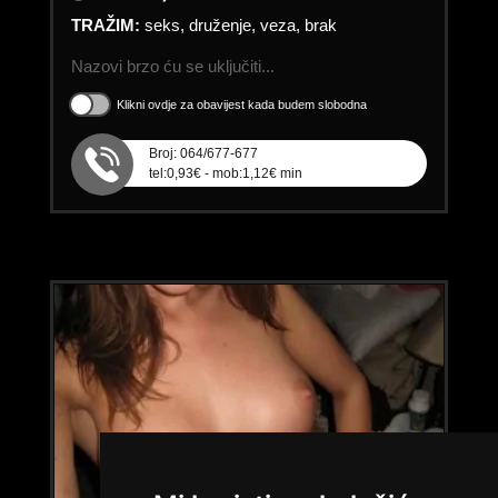
TRAŽIM:
seks, druženje, veza, brak
Nazovi brzo ću se uključiti...
Klikni ovdje za obavijest kada budem slobodna
Broj: 064/677-677
tel:0,93€ - mob:1,12€ min