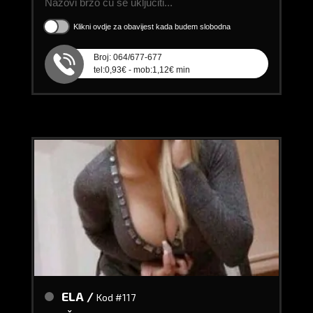
Nazovi brzo ću se uključiti...
Klikni ovdje za obavijest kada budem slobodna
Broj: 064/677-677
tel:0,93€ - mob:1,12€ min
ELA /
Kod #117