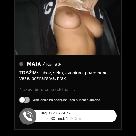
MAJA /
Kod #04
TRAŽIM:
ljubav, seks, avantura, povremene
veze, poznanstva, brak
Nazovi brzo ću se uključiti...
Klikni ovdje za obavijest kada budem slobodna
Broj: 064/677-677
tel:0,93€ - mob:1,12€ min