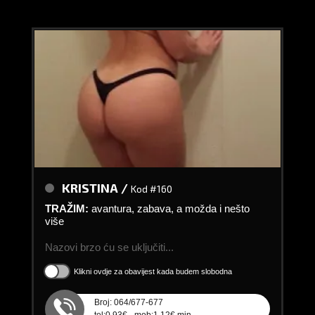
KRISTINA /
Kod #160
TRAŽIM:
avantura, zabava, a možda i nešto
više
Nazovi brzo ću se uključiti...
Klikni ovdje za obavijest kada budem slobodna
Broj: 064/677-677
tel:0,93€ - mob:1,12€ min