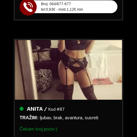
Broj: 064/677-677
tel:0,93€ - mob:1,12€ min
ANITA /
Kod #87
TRAŽIM:
ljubav, brak, avantura, susreti
Čekam tvoj poziv:)