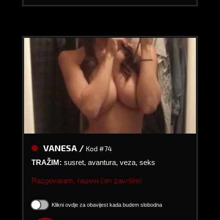
VANESA /
Kod #74
TRAŽIM:
susret, avantura, veza, seks
Razgovaram, nazovi čim završim!
Klikni ovdje za obavijest kada budem slobodna