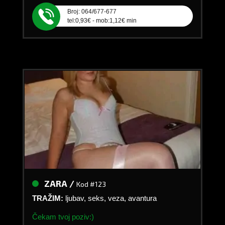
Broj: 064/677-677
tel:0,93€ - mob:1,12€ min
ZARA /
Kod #123
TRAŽIM:
ljubav, seks, veza, avantura
Čekam tvoj poziv:)