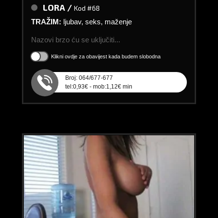
LORA /
Kod #68
TRAŽIM:
ljubav, seks, maženje
Nazovi brzo ću se uključiti...
Klikni ovdje za obavijest kada budem slobodna
Broj: 064/677-677
tel:0,93€ - mob:1,12€ min