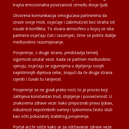
trajna emocionalna povezanost između dvoje ljudi.
Otvorena komunikacija omogućava partnerima da
izraze svoje misli, osjećaje i zabrinutosti bez straha od
osude ili konflikta. To stvara atmosferu u kojoj se oba
partnera osjećaju čuti i razumjeti, čime se potiče dublje
međusobno razumijevanje.
Povjerenje, s druge strane, predstavlja temelj
sigurnosti unutar veze. Kada se partneri međusobno
vjeruju, osjećaju se sigurnijima u dijeljenju svojih
najintimnijih dijelova sebe, znajući da će druga strana
cijeniti i čuvati tu ranjivost.
Povjerenje se ne gradi preko noći; to je proces koji
zahtijeva konstantan trud, strpljenje i posvećenost. U
znakovima zdrave veze: kako prepoznati pravu ljubav,
odsutnost nepotrebnih sumnji i ljubomora često služi
kao očiti pokazatelj stabilnog povjerenja.
Portal arz.hr ističe kako je za održavanje zdrave veze