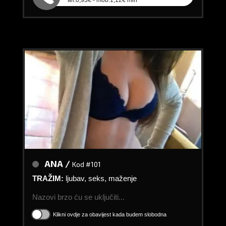
ANA /
Kod #101
TRAŽIM:
ljubav, seks, maženje
Nazovi brzo ću se uključiti...
Klikni ovdje za obavijest kada budem slobodna