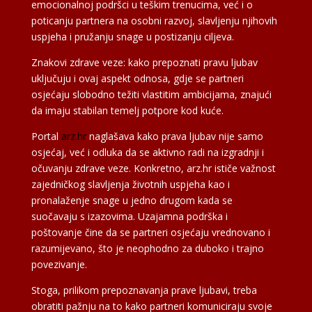
emocionalnoj podršci u teškim trenucima, već i o
poticanju partnera na osobni razvoj, slavljenju njihovih
uspjeha i pružanju snage u postizanju ciljeva.
Znakovi zdrave veze: kako prepoznati pravu ljubav
uključuju i ovaj aspekt odnosa, gdje se partneri
osjećaju slobodno težiti vlastitim ambicijama, znajući
da imaju stabilan temelj potpore kod kuće.
Portal
arz.hr
naglašava kako prava ljubav nije samo
osjećaj, već i odluka da se aktivno radi na izgradnji i
očuvanju zdrave veze. Konkretno, arz.hr ističe važnost
zajedničkog slavljenja životnih uspjeha kao i
pronalaženje snage u jedno drugom kada se
suočavaju s izazovima. Uzajamna podrška i
poštovanje čine da se partneri osjećaju vrednovano i
razumijevano, što je neophodno za duboko i trajno
povezivanje.
Stoga, prilikom prepoznavanja prave ljubavi, treba
obratiti pažnju na to kako partneri komuniciraju svoje