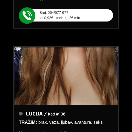
Broj: 064/677-677
tel:0,93€ - mob:1,12€ min
LUCIJA /
Kod #136
TRAŽIM:
brak, veza, ljubav, avantura, seks