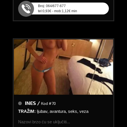
Broj: 064/677-677
tel:0,93€ - mob:1,12€ min
INES /
Kod #70
TRAŽIM:
ljubav, avantura, seks, veza
Nazovi brzo ću se uključiti...