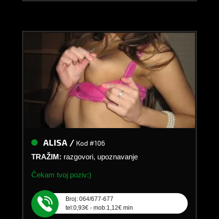
ALISA /
Kod #106
TRAŽIM:
razgovori, upoznavanje
Čekam tvoj poziv:)
Broj: 064/677-677
tel:0,93€ - mob:1,12€ min