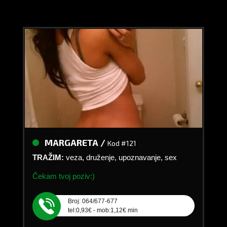
MARGARETA /
Kod #121
TRAŽIM:
veza, druženje, upoznavanje, sex
Čekam tvoj poziv:)
Broj: 064/677-677
tel:0,93€ - mob:1,12€ min