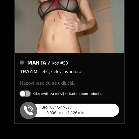
MARTA /
Kod #53
TRAŽIM:
fetiš, seks, avantura
Nazovi brzo ću se uključiti...
Klikni ovdje za obavijest kada budem slobodna
Broj: 064/677-677
tel:0,93€ - mob:1,12€ min