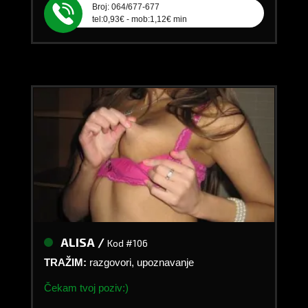
Broj: 064/677-677
tel:0,93€ - mob:1,12€ min
ALISA /
Kod #106
TRAŽIM:
razgovori, upoznavanje
Čekam tvoj poziv:)