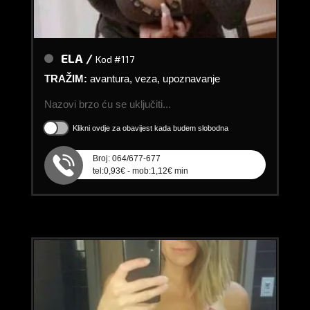
ELA /
Kod #117
TRAŽIM:
avantura, veza, upoznavanje
Nazovi brzo ću se uključiti...
Klikni ovdje za obavijest kada budem slobodna
Broj: 064/677-677
tel:0,93€ - mob:1,12€ min