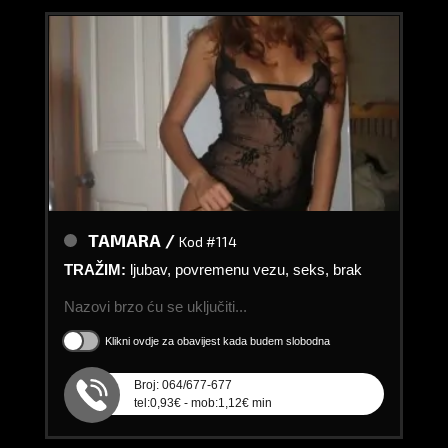
TAMARA /
Kod #114
TRAŽIM:
ljubav, povremenu vezu, seks, brak
Nazovi brzo ću se uključiti...
Klikni ovdje za obavijest kada budem slobodna
Broj: 064/677-677
tel:0,93€ - mob:1,12€ min