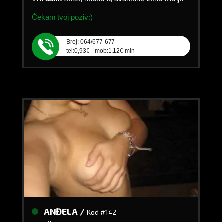
Čekam tvoj poziv:)
Broj: 064/677-677
tel:0,93€ - mob:1,12€ min
ANĐELA /
Kod #142