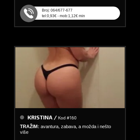
Broj: 064/677-677
tel:0,93€ - mob:1,12€ min
KRISTINA /
Kod #160
TRAŽIM:
avantura, zabava, a možda i nešto
više