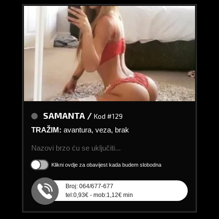
SAMANTA /
Kod #129
TRAŽIM:
avantura, veza, brak
Nazovi brzo ću se uključiti...
Klikni ovdje za obavijest kada budem slobodna
Broj: 064/677-677
tel:0,93€ - mob:1,12€ min