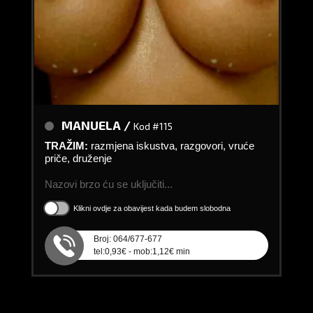
MANUELA /
Kod #115
TRAŽIM:
razmjena iskustva, razgovori, vruće
priče, druženje
Nazovi brzo ću se uključiti...
Klikni ovdje za obavijest kada budem slobodna
Broj: 064/677-677
tel:0,93€ - mob:1,12€ min