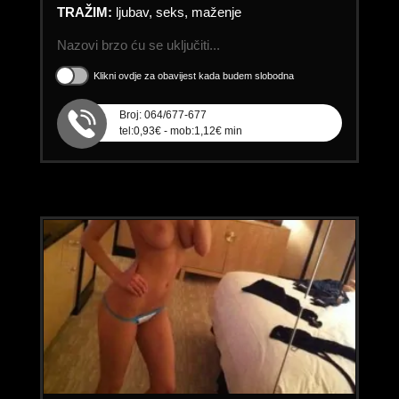
TRAŽIM:
ljubav, seks, maženje
Nazovi brzo ću se uključiti...
Klikni ovdje za obavijest kada budem slobodna
Broj: 064/677-677
tel:0,93€ - mob:1,12€ min