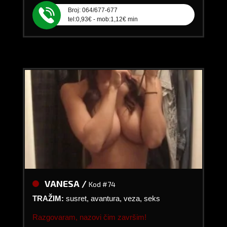
Broj: 064/677-677
tel:0,93€ - mob:1,12€ min
VANESA /
Kod #74
TRAŽIM:
susret, avantura, veza, seks
Razgovaram, nazovi čim završim!