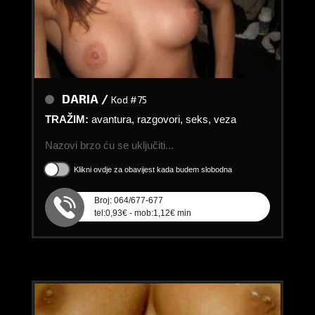
DARIA /
Kod #75
TRAŽIM:
avantura, razgovori, seks, veza
Nazovi brzo ću se uključiti...
Klikni ovdje za obavijest kada budem slobodna
Broj: 064/677-677
tel:0,93€ - mob:1,12€ min