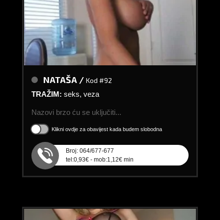
NATAŠA /
Kod #92
TRAŽIM:
seks, veza
Nazovi brzo ću se uključiti...
Klikni ovdje za obavijest kada budem slobodna
Broj: 064/677-677
tel:0,93€ - mob:1,12€ min