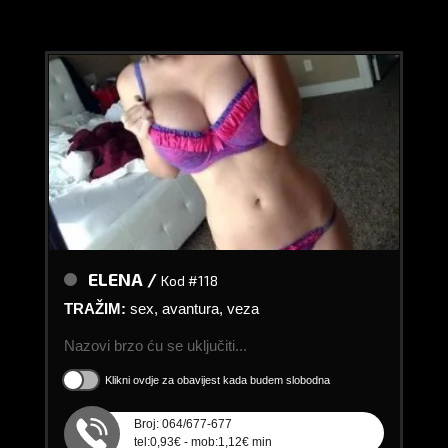
ELENA /
Kod #118
TRAŽIM:
sex, avantura, veza
Nazovi brzo ću se uključiti...
Klikni ovdje za obavijest kada budem slobodna
Broj: 064/677-677
tel:0,93€ - mob:1,12€ min