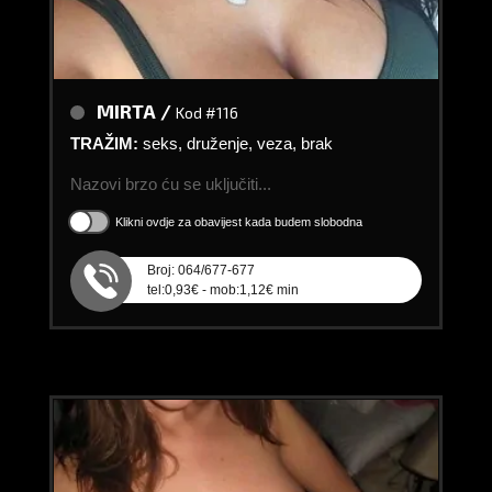
MIRTA /
Kod #116
TRAŽIM:
seks, druženje, veza, brak
Nazovi brzo ću se uključiti...
Klikni ovdje za obavijest kada budem slobodna
Broj: 064/677-677
tel:0,93€ - mob:1,12€ min