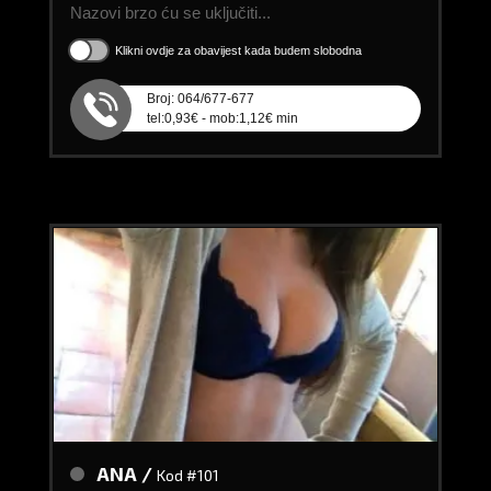
Nazovi brzo ću se uključiti...
Klikni ovdje za obavijest kada budem slobodna
Broj: 064/677-677
tel:0,93€ - mob:1,12€ min
ANA /
Kod #101