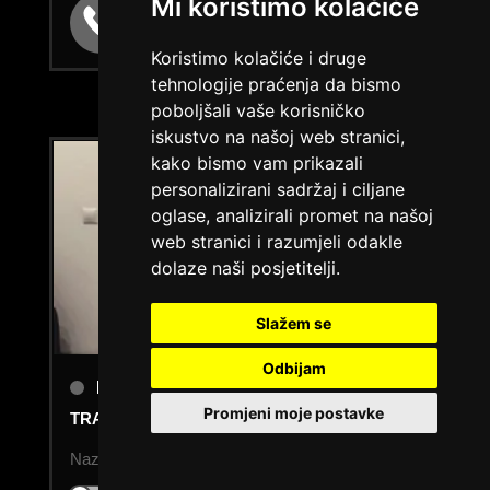
Mi koristimo kolačiće
Broj: 064/677-677
tel:0,93€ - mob:1,12€ min
Koristimo kolačiće i druge
tehnologije praćenja da bismo
poboljšali vaše korisničko
iskustvo na našoj web stranici,
kako bismo vam prikazali
personalizirani sadržaj i ciljane
oglase, analizirali promet na našoj
web stranici i razumjeli odakle
dolaze naši posjetitelji.
Slažem se
Odbijam
PETRA /
Kod #86
Promjeni moje postavke
TRAŽIM:
seks, brak, veza
Nazovi brzo ću se uključiti...