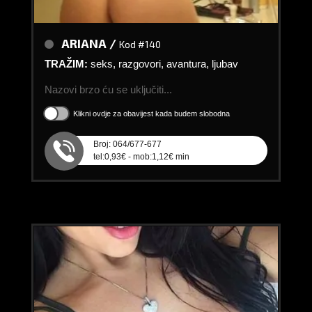
ARIANA /
Kod #140
TRAŽIM:
seks, razgovori, avantura, ljubav
Nazovi brzo ću se uključiti...
Klikni ovdje za obavijest kada budem slobodna
Broj: 064/677-677
tel:0,93€ - mob:1,12€ min