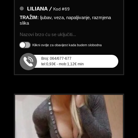
LILIANA /
Kod #69
TRAŽIM:
ljubav, veza, napaljivanje, razmjena
slika
Nazovi brzo ću se uključiti...
Klikni ovdje za obavijest kada budem slobodna
Broj: 064/677-677
tel:0,93€ - mob:1,12€ min