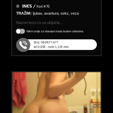
INES /
Kod #70
TRAŽIM:
ljubav, avantura, seks, veza
Nazovi brzo ću se uključiti...
Klikni ovdje za obavijest kada budem slobodna
Broj: 064/677-677
tel:0,93€ - mob:1,12€ min