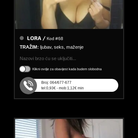
LORA /
Kod #68
TRAŽIM:
ljubav, seks, maženje
Nazovi brzo ću se uključiti...
Klikni ovdje za obavijest kada budem slobodna
Broj: 064/677-677
tel:0,93€ - mob:1,12€ min