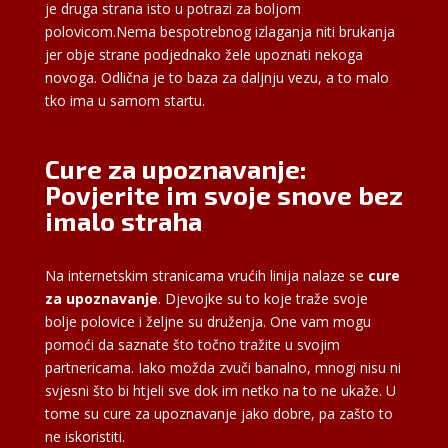
je druga strana isto u potrazi za boljom
polovicom.Nema bespotrebnog izlaganja niti brukanja
jer obje strane podjednako žele upoznati nekoga
novoga. Odlična je to baza za daljnju vezu, a to malo
tko ima u samom startu.
Cure za upoznavanje:
Povjerite im svoje snove bez
imalo straha
Na internetskim stranicama vrućih linija nalaze se
cure
za upoznavanje
. Djevojke su to koje traže svoje
bolje polovice i željne su druženja. One vam mogu
pomoći da saznate što točno tražite u svojim
partnericama. Iako možda zvuči banalno, mnogi nisu ni
svjesni što bi htjeli sve dok im netko na to ne ukaže. U
tome su cure za upoznavanje jako dobre, pa zašto to
ne iskoristiti.