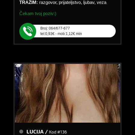
TRAŽIM:
razgovor, prijateljstvo, ljubav, veza
Čekam tvoj poziv:)
Broj: 064/677-677
tel:0,93€ - mob:1,12€ min
LUCIJA /
Kod #136