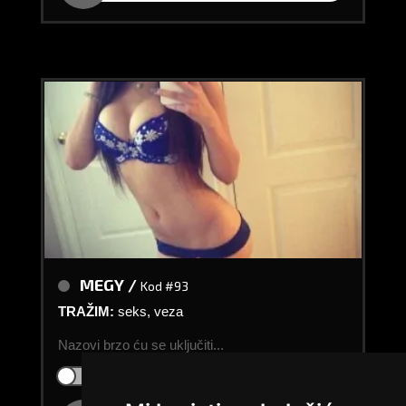
MEGY /
Kod #93
TRAŽIM:
seks, veza
Nazovi brzo ću se uključiti...
Klikni ovdje za obavijest kada budem slobodna