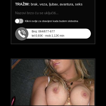
TRAŽIM:
brak, veza, ljubav, avantura, seks
Nazovi brzo ću se uključiti...
Klikni ovdje za obavijest kada budem slobodna
Broj: 064/677-677
tel:0,93€ - mob:1,12€ min