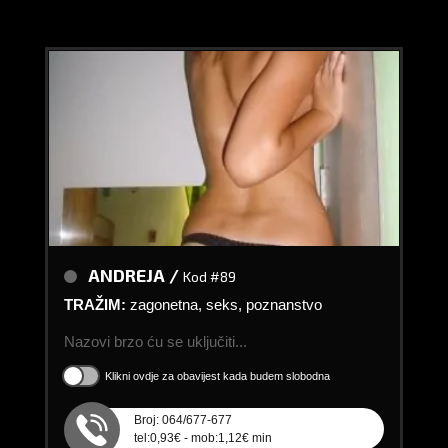
ANDREJA /
Kod #89
TRAŽIM:
zagonetna, seks, poznanstvo
Nazovi brzo ću se uključiti...
Klikni ovdje za obavijest kada budem slobodna
Broj: 064/677-677
tel:0,93€ - mob:1,12€ min