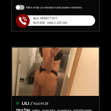
Klikni ovdje za obavijest kada budem slobodna
Broj: 064/677-677
tel:0,93€ - mob:1,12€ min
LILI /
Kod #128
TRAŽIM:
seks, masaža, avantura, istraživanje