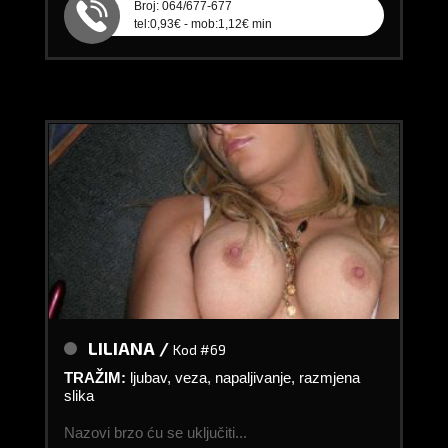
Broj: 064/677-677
tel:0,93€ - mob:1,12€ min
LILIANA /
Kod #69
TRAŽIM:
ljubav, veza, napaljivanje, razmjena
slika
Nazovi brzo ću se uključiti...