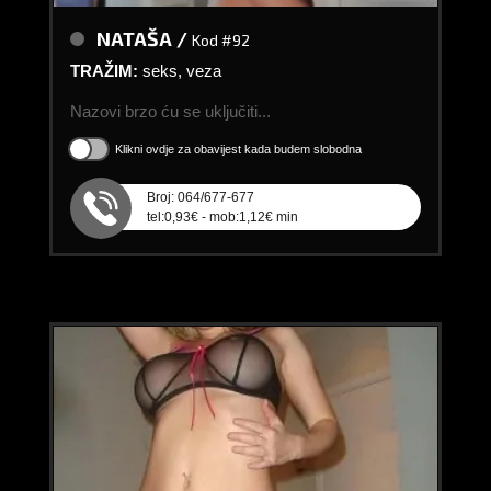
NATAŠA /
Kod #92
TRAŽIM:
seks, veza
Nazovi brzo ću se uključiti...
Klikni ovdje za obavijest kada budem slobodna
Broj: 064/677-677
tel:0,93€ - mob:1,12€ min