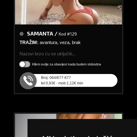
SAMANTA /
Kod #129
TRAŽIM:
avantura, veza, brak
Nazovi brzo ću se uključiti...
Klikni ovdje za obavijest kada budem slobodna
Broj: 064/677-677
tel:0,93€ - mob:1,12€ min