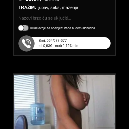
TRAŽIM:
ljubav, seks, maženje
Nazovi brzo ću se uključiti...
Klikni ovdje za obavijest kada budem slobodna
Broj: 064/677-677
tel:0,93€ - mob:1,12€ min