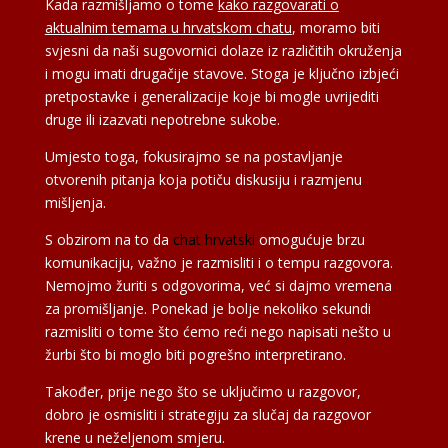
Kada razmišljamo o tome
kako razgovarati o
aktualnim temama u hrvatskom chatu
, moramo biti
svjesni da naši sugovornici dolaze iz različitih okruženja
i mogu imati drugačije stavove. Stoga je ključno izbjeći
pretpostavke i generalizacije koje bi mogle uvrijediti
druge ili izazvati nepotrebne sukobe.
Umjesto toga, fokusirajmo se na postavljanje
otvorenih pitanja koja potiču diskusiju i razmjenu
mišljenja.
S obzirom na to da
chat hrvatski
omogućuje brzu
komunikaciju, važno je razmisliti i o tempu razgovora.
Nemojmo žuriti s odgovorima, već si dajmo vremena
za promišljanje. Ponekad je bolje nekoliko sekundi
razmisliti o tome što ćemo reći nego napisati nešto u
žurbi što bi moglo biti pogrešno interpretirano.
Također, prije nego što se uključimo u razgovor,
dobro je osmisliti i strategiju za slučaj da razgovor
krene u neželjenom smjeru.