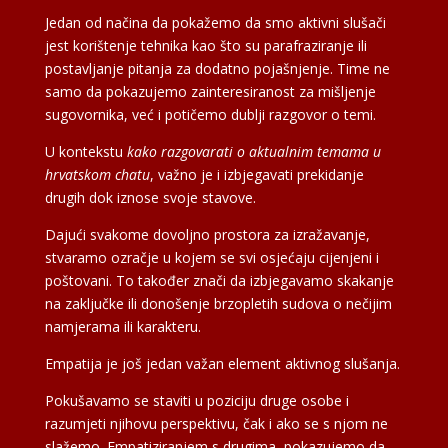
Jedan od načina da pokažemo da smo aktivni slušači
jest korištenje tehnika kao što su parafraziranje ili
postavljanje pitanja za dodatno pojašnjenje. Time ne
samo da pokazujemo zainteresiranost za mišljenje
sugovornika, već i potičemo dublji razgovor o temi.
U kontekstu
kako razgovarati o aktualnim temama u
hrvatskom chatu
, važno je i izbjegavati prekidanje
drugih dok iznose svoje stavove.
Dajući svakome dovoljno prostora za izražavanje,
stvaramo ozračje u kojem se svi osjećaju cijenjeni i
poštovani. To također znači da izbjegavamo skakanje
na zaključke ili donošenje brzopletih sudova o nečijim
namjerama ili karakteru.
Empatija je još jedan važan element aktivnog slušanja.
Pokušavamo se staviti u poziciju druge osobe i
razumjeti njihovu perspektivu, čak i ako se s njom ne
slažemo. Empatiziranjem s drugima, pokazujemo da