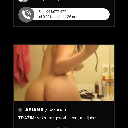
Broj: 064/677-677
tel:0,93€ - mob:1,12€ min
ARIANA /
Kod #140
TRAŽIM:
seks, razgovori, avantura, ljubav