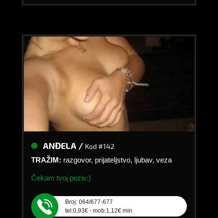
ANĐELA /
Kod #142
TRAŽIM:
razgovor, prijateljstvo, ljubav, veza
Čekam tvoj poziv:)
Broj: 064/677-677
tel:0,93€ - mob:1,12€ min