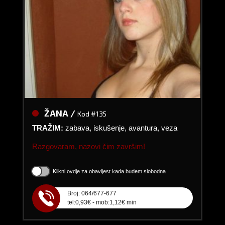
ŽANA /
Kod #135
TRAŽIM:
zabava, iskušenje, avantura, veza
Razgovaram, nazovi čim završim!
Klikni ovdje za obavijest kada budem slobodna
Broj: 064/677-677
tel:0,93€ - mob:1,12€ min