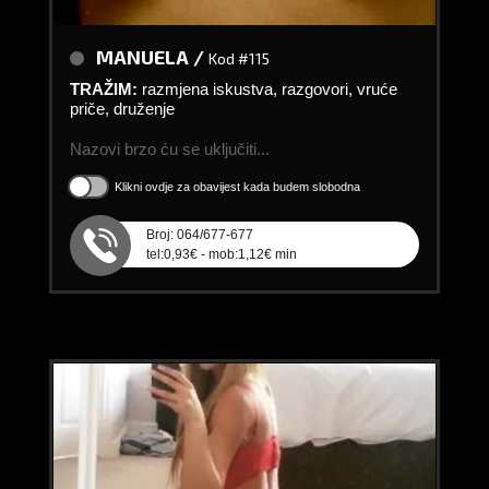
MANUELA /
Kod #115
TRAŽIM:
razmjena iskustva, razgovori, vruće
priče, druženje
Nazovi brzo ću se uključiti...
Klikni ovdje za obavijest kada budem slobodna
Broj: 064/677-677
tel:0,93€ - mob:1,12€ min