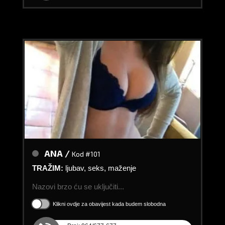
ANA /
Kod #101
TRAŽIM:
ljubav, seks, maženje
Nazovi brzo ću se uključiti...
Klikni ovdje za obavijest kada budem slobodna