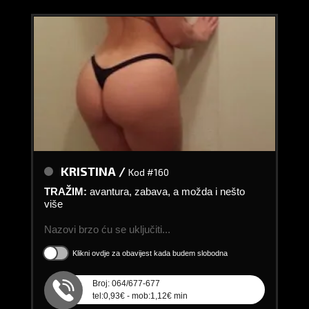
KRISTINA /
Kod #160
TRAŽIM:
avantura, zabava, a možda i nešto
više
Nazovi brzo ću se uključiti...
Klikni ovdje za obavijest kada budem slobodna
Broj: 064/677-677
tel:0,93€ - mob:1,12€ min