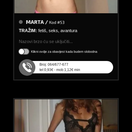
MARTA /
Kod #53
TRAŽIM:
fetiš, seks, avantura
Nazovi brzo ću se uključiti...
Klikni ovdje za obavijest kada budem slobodna
Broj: 064/677-677
tel:0,93€ - mob:1,12€ min