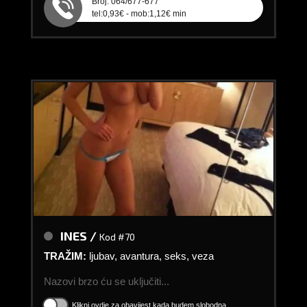
Broj: 064/677-677
tel:0,93€ - mob:1,12€ min
INES /
Kod #70
TRAŽIM:
ljubav, avantura, seks, veza
Nazovi brzo ću se uključiti...
Klikni ovdje za obavijest kada budem slobodna