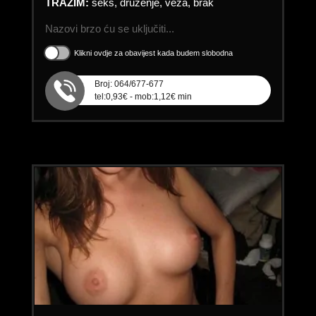
TRAŽIM:
seks, druženje, veza, brak
Nazovi brzo ću se uključiti...
Klikni ovdje za obavijest kada budem slobodna
Broj: 064/677-677
tel:0,93€ - mob:1,12€ min