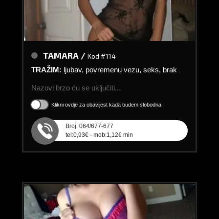
TAMARA /
Kod #114
TRAŽIM:
ljubav, povremenu vezu, seks, brak
Nazovi brzo ću se uključiti...
Klikni ovdje za obavijest kada budem slobodna
Broj: 064/677-677
tel:0,93€ - mob:1,12€ min