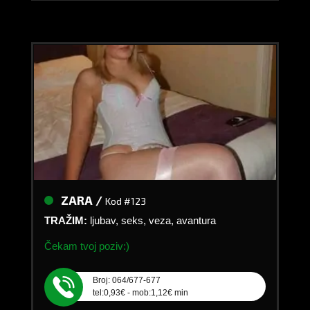
ZARA /
Kod #123
TRAŽIM:
ljubav, seks, veza, avantura
Čekam tvoj poziv:)
Broj: 064/677-677
tel:0,93€ - mob:1,12€ min