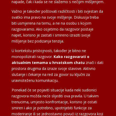
napade, čak i kada se ne slažemo s nečijim mišljenjem.
Važno je također poštovati različitosti i biti svjestan da
svatko ima pravo na svoje mišljenje. Diskusija treba
biti usmjerena na temu, a ne na osobu s kojom
razgovaramo. Ako osjetimo da razgovor postaje
napet, korisno je zastati i smireno izraziti svoje
mišljenje bez podizanja tenzija.
U kontekstu pristojnosti, također je bitno ne
monopolizirati razgovor.
Kako razgovarati o
aktualnim temama u hrvatskom chatu
znači i dati
prostora drugima da izraze svoje stavove. Aktivno
slušanje i čekanje na red za govor su ključni za
uravnoteženu komunikaciju.
Ponekad će se pojaviti situacije kada neki sudionici
razgovora možda neće slijediti ova pravila. U takvim
trenucima, umjesto konfrontacije, korisno je ostati
smiren i ako je potrebno, upotrijebiti funkcije za
moderiranje ili se jednostavno povući iz razgovora koji