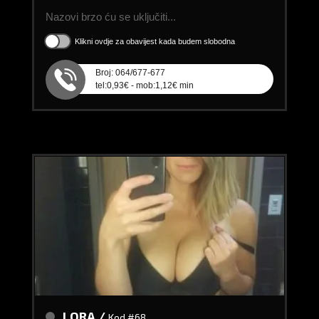
Nazovi brzo ću se uključiti...
Klikni ovdje za obavijest kada budem slobodna
Broj: 064/677-677
tel:0,93€ - mob:1,12€ min
LORA /
Kod #68