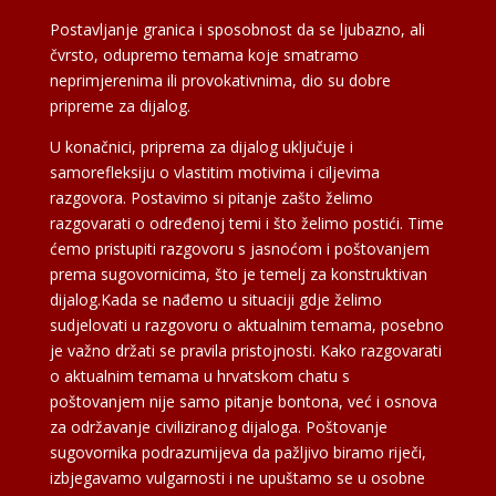
Postavljanje granica i sposobnost da se ljubazno, ali
čvrsto, odupremo temama koje smatramo
neprimjerenima ili provokativnima, dio su dobre
pripreme za dijalog.
U konačnici, priprema za dijalog uključuje i
samorefleksiju o vlastitim motivima i ciljevima
razgovora. Postavimo si pitanje zašto želimo
razgovarati o određenoj temi i što želimo postići. Time
ćemo pristupiti razgovoru s jasnoćom i poštovanjem
prema sugovornicima, što je temelj za konstruktivan
dijalog.Kada se nađemo u situaciji gdje želimo
sudjelovati u razgovoru o aktualnim temama, posebno
je važno držati se pravila pristojnosti. Kako razgovarati
o aktualnim temama u hrvatskom chatu s
poštovanjem nije samo pitanje bontona, već i osnova
za održavanje civiliziranog dijaloga. Poštovanje
sugovornika podrazumijeva da pažljivo biramo riječi,
izbjegavamo vulgarnosti i ne upuštamo se u osobne