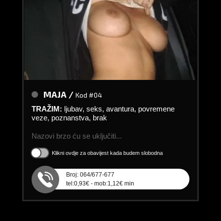
MAJA /
Kod #04
TRAŽIM:
ljubav, seks, avantura, povremene
veze, poznanstva, brak
Nazovi brzo ću se uključiti...
Klikni ovdje za obavijest kada budem slobodna
Broj: 064/677-677
tel:0,93€ - mob:1,12€ min