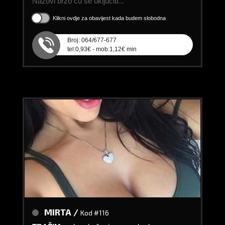
Nazovi brzo ću se uključiti...
Klikni ovdje za obavijest kada budem slobodna
Broj: 064/677-677
tel:0,93€ - mob:1,12€ min
MIRTA /
Kod #116