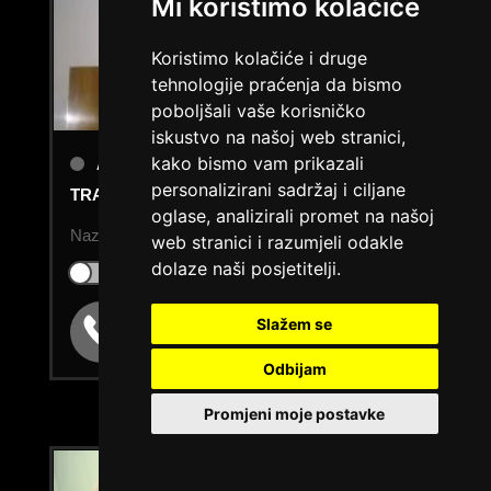
Mi koristimo kolačiće
Koristimo kolačiće i druge
tehnologije praćenja da bismo
poboljšali vaše korisničko
iskustvo na našoj web stranici,
ANDREJA /
kako bismo vam prikazali
Kod #89
personalizirani sadržaj i ciljane
TRAŽIM:
zagonetna, seks, poznanstvo
oglase, analizirali promet na našoj
Nazovi brzo ću se uključiti...
web stranici i razumjeli odakle
dolaze naši posjetitelji.
Klikni ovdje za obavijest kada budem slobodna
Broj: 064/677-677
Slažem se
tel:0,93€ - mob:1,12€ min
Odbijam
Promjeni moje postavke