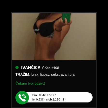
IVANČICA /
Kod #108
TRAŽIM:
brak, ljubav, seks, avantura
Čekam tvoj poziv:)
Broj: 064/677-677
tel:0,93€ - mob:1,12€ min