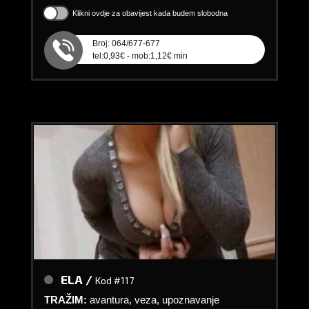
Klikni ovdje za obavijest kada budem slobodna
Broj: 064/677-677
tel:0,93€ - mob:1,12€ min
ELA /
Kod #117
TRAŽIM:
avantura, veza, upoznavanje