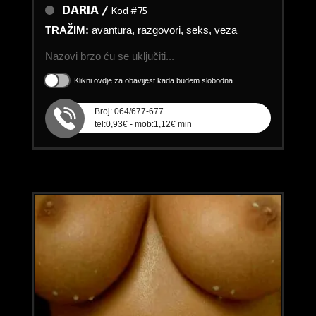
DARIA /
Kod #75
TRAŽIM:
avantura, razgovori, seks, veza
Nazovi brzo ću se uključiti...
Klikni ovdje za obavijest kada budem slobodna
Broj: 064/677-677
tel:0,93€ - mob:1,12€ min