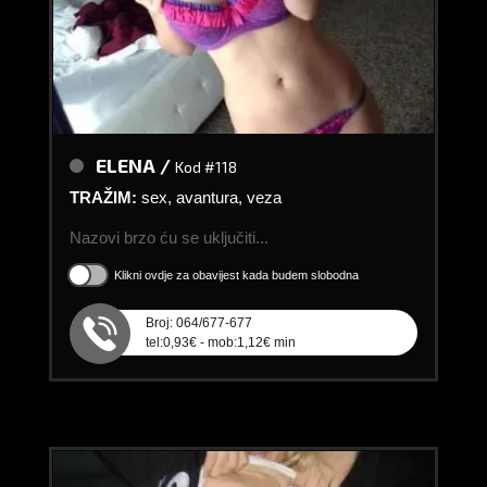
ELENA /
Kod #118
TRAŽIM:
sex, avantura, veza
Nazovi brzo ću se uključiti...
Klikni ovdje za obavijest kada budem slobodna
Broj: 064/677-677
tel:0,93€ - mob:1,12€ min