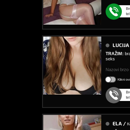
Br
te
LUCIJA
TRAŽIM:
br
seks
Nazovi brzo ć
Klikni o
Br
te
ELA /
K