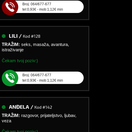
Broj: 064/677-677
tel:0,93€ - mob:1,12€ min
LILI /
Kod #128
TRAŽIM:
seks, masaža, avantura,
istraživanje
Čekam tvoj poziv:)
Broj: 064/677-677
tel:0,93€ - mob:1,12€ min
ANĐELA /
Kod #142
TRAŽIM:
razgovor, prijateljstvo, ljubav,
veza
Čekam tvoj poziv:)