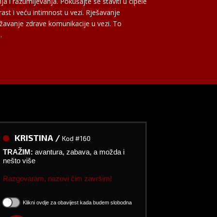
ja i razumijevanja. Pokušajte se staviti u cipele
rast i veću intimnost u vezi. Rješavanje
ržavanje zdrave komunikacije u vezi. To
.
KRISTINA /
Kod #160
TRAŽIM:
avantura, zabava, a možda i
nešto više
Razgovaram, nazovi čim završim!
Klikni ovdje za obavijest kada budem slobodna