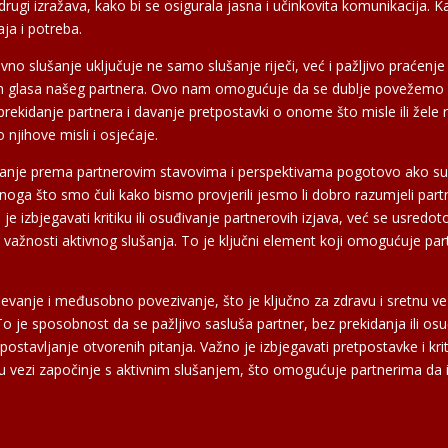
 drugi izražava, kako bi se osigurala jasna i učinkovita komunikacij
aja i potreba.
Aktivno slušanje uključuje ne samo slušanje riječi, već i pažljivo prać
 i ton glasa našeg partnera. Ovo nam omogućuje da se dublje povežemo 
 prekidanje partnera i davanje pretpostavki o onome što misle ili žele
njihove misli i osjećaje.
vanje prema partnerovim stavovima i perspektivama pogotovo ako s
onoga što smo čuli kako bismo provjerili jesmo li dobro razumjeli pa
 je izbjegavati kritiku ili osuđivanje partnerovih izjava, već se usredo
 važnosti aktivnog slušanja. To je ključni element koji omogućuje part
evanje i međusobno povezivanje, što je ključno za zdravu i sretnu vezu
o je sposobnost da se pažljivo sasluša partner, bez prekidanja ili osu
ostavljanje otvorenih pitanja. Važno je izbjegavati pretpostavke i kri
vezi započinje s aktivnim slušanjem, što omogućuje partnerima da izr