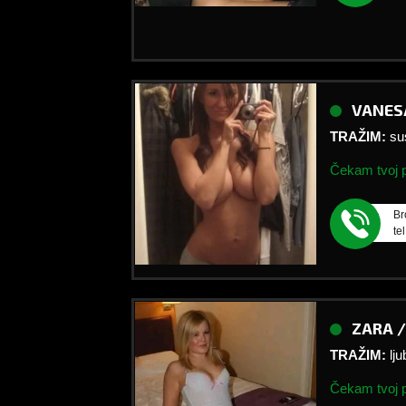
VANES
TRAŽIM:
su
Čekam tvoj p
Br
te
ZARA 
TRAŽIM:
lj
Čekam tvoj p