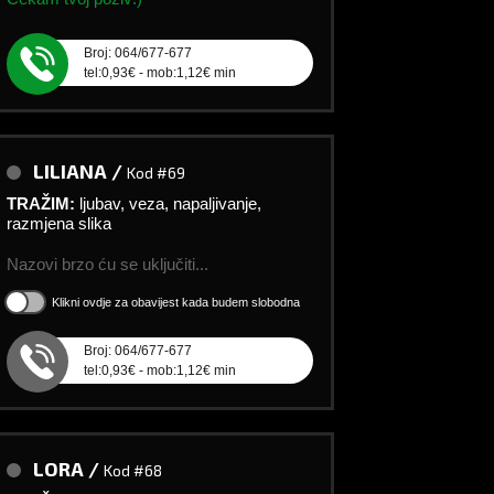
Broj: 064/677-677
tel:0,93€ - mob:1,12€ min
LILIANA /
Kod #69
TRAŽIM:
ljubav, veza, napaljivanje,
razmjena slika
Nazovi brzo ću se uključiti...
Klikni ovdje za obavijest kada budem slobodna
Broj: 064/677-677
tel:0,93€ - mob:1,12€ min
LORA /
Kod #68