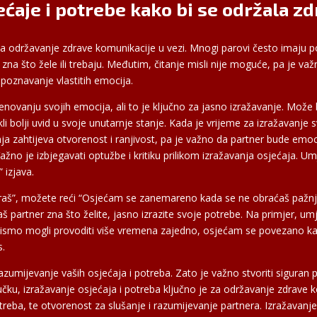
ećaje i potrebe kako bi se održala z
e za održavanje zdrave komunikacije u vezi. Mnogi parovi često imaju 
 zna što žele ili trebaju. Međutim, čitanje misli nije moguće, pa je va
epoznavanje vlastitih emocija.
enovanju svojih emocija, ali to je ključno za jasno izražavanje. Može bi
i bolji uvid u svoje unutarnje stanje. Kada je vrijeme za izražavanje s
aja zahtijeva otvorenost i ranjivost, pa je važno da partner bude em
 Važno je izbjegavati optužbe i kritiku prilikom izražavanja osjećaja. U
” izjava.
iraš”, možete reći “Osjećam se zanemareno kada se ne obraćaš pažnju
 partner zna što želite, jasno izrazite svoje potrebe. Na primjer, um
ad bismo mogli provoditi više vremena zajedno, osjećam se povezano 
s.
 razumijevanje vaših osjećaja i potreba. Zato je važno stvoriti sigura
jučku, izražavanje osjećaja i potreba ključno je za održavanje zdrave
otreba, te otvorenost za slušanje i razumijevanje partnera. Izražavanje