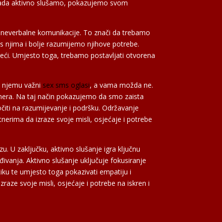
a. Kada aktivno slušamo, pokazujemo svom
enje neverbalne komunikacije. To znači da trebamo
s njima i bolje razumijemo njihove potrebe.
 reći. Umjesto toga, trebamo postavljati otvorena
u njemu važni
sex sms oglasi
, a vama možda ne.
rtnera. Na taj način pokazujemo da smo zaista
točiti na razumijevanje i podršku. Održavanje
nerima da izraze svoje misli, osjećaje i potrebe
. U zaključku, aktivno slušanje igra ključnu
đivanja. Aktivno slušanje uključuje fokusiranje
tiku te umjesto toga pokazivati empatiju i
aze svoje misli, osjećaje i potrebe na iskren i