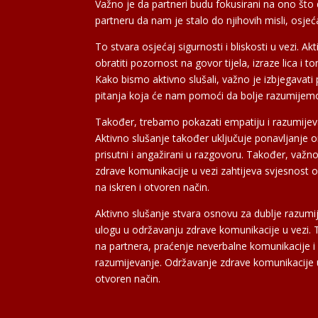
Važno je da partneri budu fokusirani na ono što
partneru da nam je stalo do njihovih misli, osjeć
To stvara osjećaj sigurnosti i bliskosti u vezi. 
obratiti pozornost na govor tijela, izraze lica
Kako bismo aktivno slušali, važno je izbjegavati
pitanja koja će nam pomoći da bolje razumijemo 
Također, trebamo pokazati empatiju i razumije
Aktivno slušanje također uključuje ponavljanje 
prisutni i angažirani u razgovoru. Također, važno
zdrave komunikacije u vezi zahtijeva svjesnost o
na iskren i otvoren način.
Aktivno slušanje stvara osnovu za dublje razumij
ulogu u održavanju zdrave komunikacije u vezi. T
na partnera, praćenje neverbalne komunikacije i p
razumijevanje. Održavanje zdrave komunikacije u 
otvoren način.