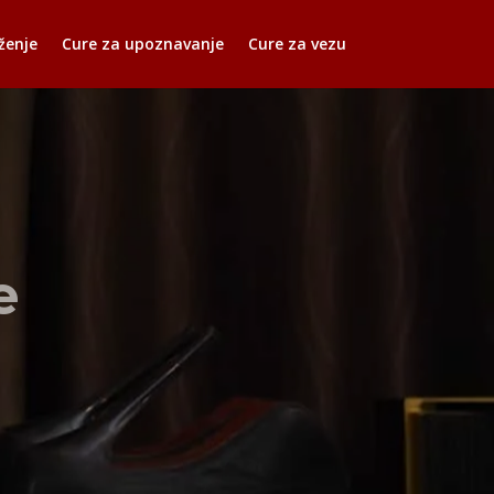
ženje
Cure za upoznavanje
Cure za vezu
e