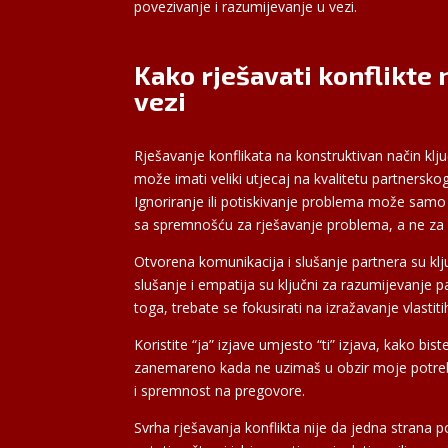
povezivanje i razumijevanje u vezi.
Kako rješavati konflikte
vezi
Rješavanje konflikata na konstruktivan način ključ
može imati veliki utjecaj na kvalitetu partnersk
Ignoriranje ili potiskivanje problema može samo p
sa spremnošću za rješavanje problema, a ne za
Otvorena komunikacija i slušanje partnera su ključ
slušanje i empatija su ključni za razumijevanje pa
toga, trebate se fokusirati na izražavanje vlastiti
Koristite “ja” izjave umjesto “ti” izjava, kako bi
zanemareno kada ne uzimaš u obzir moje potrebe”.
i spremnost na pregovore.
Svrha rješavanja konflikta nije da jedna strana p