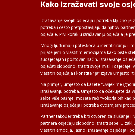
Kako izražavati svoje osj
Izražavanje svojih osjećaja i potreba ključno j
potreba i često pretpostavljaju da njihov partner
osjećaje. Prvi korak u izražavanju osjećaja je pr
Mnogi ljudi imaju poteškoća u identificiranju i im
prijateljem o vlastitim emocijama kako biste stekl
suosjećajan i poštovan način. Izražavanje osjeć
osjećati slobodno izraziti svoje misli i osjećaje.
vlastitih osjećaja i koristite “ja” izjave umjesto “ti
Na primjer, umjesto da kažete “Uvijek me ignor
izražavanju potreba. Umjesto da očekujete da vaš
želite više pažnje, možete reći “Volio/la bih k
izražavanje osjećaja i potreba dvosmjerni proce
Partner također treba biti otvoren za slušanje i
partnera osjećaju slobodno izraziti sebe. U zakl
vlastitih emocija, jasno izražavanje osjećaja i p