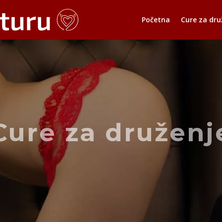
Početna
Cure za dru
Cure za druženj