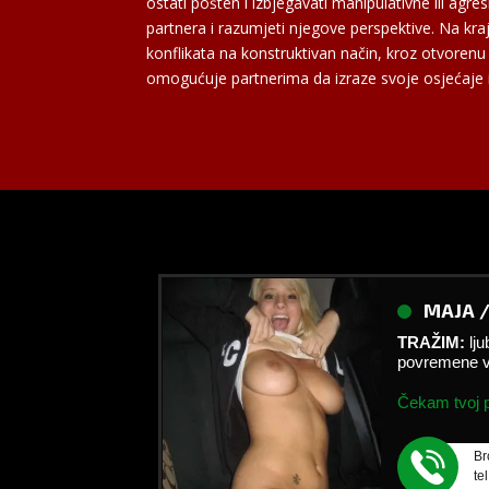
ostati pošten i izbjegavati manipulativne ili agre
partnera i razumjeti njegove perspektive. Na kraju
konflikata na konstruktivan način, kroz otvoren
omogućuje partnerima da izraze svoje osjećaje i 
MAJA 
TRAŽIM:
lj
povremene v
Čekam tvoj p
Br
te