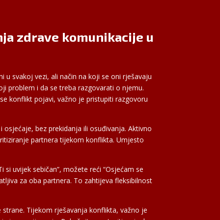
nja zdrave komunikacije u
 u svakoj vezi, ali način na koji se oni rješavaju
oji problem i da se treba razgovarati o njemu.
e konflikt pojavi, važno je pristupiti razgovoru
i osjećaje, bez prekidanja ili osuđivanja. Aktivno
kritiziranje partnera tijekom konflikta. Umjesto
 “Ti si uvijek sebičan”, možete reći “Osjećam se
ljiva za oba partnera. To zahtijeva fleksibilnost
e strane. Tijekom rješavanja konflikta, važno je