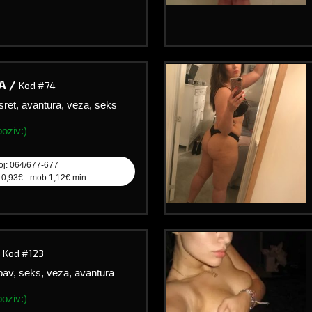
A /
Kod #74
sret, avantura, veza, seks
oziv:)
oj: 064/677-677
l:0,93€ - mob:1,12€ min
/
Kod #123
ubav, seks, veza, avantura
oziv:)