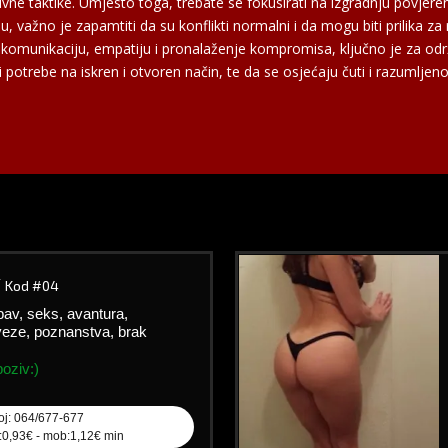
sivne taktike. Umjesto toga, trebate se fokusirati na izgradnju povjeren
, važno je zapamtiti da su konflikti normalni i da mogu biti prilika za 
u komunikaciju, empatiju i pronalaženje kompromisa, ključno je za od
potrebe na iskren i otvoren način, te da se osjećaju čuti i razumljeno
/
Kod #04
ubav, seks, avantura,
eze, poznanstva, brak
oziv:)
oj: 064/677-677
l:0,93€ - mob:1,12€ min