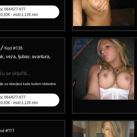
oj: 064/677-677
l:0,93€ - mob:1,12€ min
 /
Kod #136
ak, veza, ljubav, avantura,
u se uključiti...
vdje za obavijest kada budem slobodna
oj: 064/677-677
l:0,93€ - mob:1,12€ min
od #117