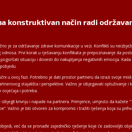
 na konstruktivan način radi održava
no je za održavanje zdrave komunikacije u vezi. Konflikti su neizbježni
og odnosa. Prvi korak u rješavanju konflikata je prepoznavanje da post
ogoršati situaciju i dovesti do nakupljanja negativnih emocija. Kada s
 pobjedu.
ni u ovoj fazi. Potrebno je dati prostor partneru da izrazi svoje misli 
rtnerovog stajališta i perspektive. Važno je izbjegavati optuživanje i 
h osjećaja i potreba.
ste izbjegli krivnju i napade na partnera. Primjerice, umjesto da kažete
 Važno je biti otvoren za kompromis i tražiti rješenja koja su prihvat
obijedi, već da se pronađe zajedničko rješenje koje će zadovoljiti obj