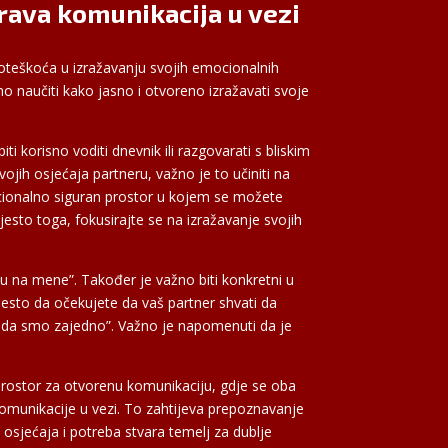
drava komunikacija u vezi
poteškoća u izražavanju svojih emocionalnih
žno naučiti kako jasno i otvoreno izražavati svoje
ti korisno voditi dnevnik ili razgovarati s bliskim
vojih osjećaja partneru, važno je to učiniti na
ocionalno siguran prostor u kojem se možete
mjesto toga, fokusirajte se na izražavanje svojih
 na mene”. Također je važno biti konkretni u
jesto da očekujete da vaš partner shvati da
kada smo zajedno”. Važno je napomenuti da je
n prostor za otvorenu komunikaciju, gdje se oba
 komunikacije u vezi. To zahtijeva prepoznavanje
 osjećaja i potreba stvara temelj za dublje