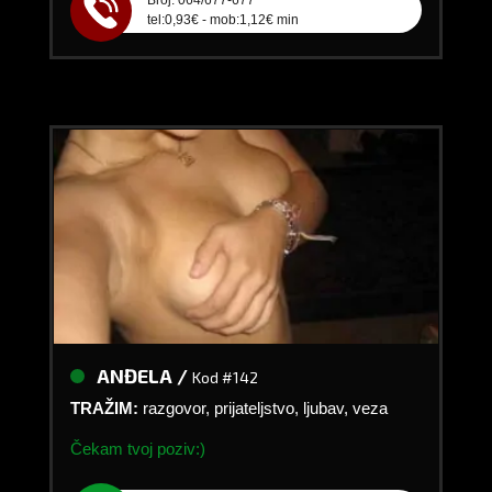
tel:0,93€ - mob:1,12€ min
ANĐELA /
Kod #142
TRAŽIM:
razgovor, prijateljstvo, ljubav, veza
Čekam tvoj poziv:)