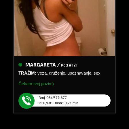
MARGARETA /
Kod #121
TRAŽIM:
veza, druženje, upoznavanje, sex
Čekam tvoj poziv:)
Broj: 064/677-677
tel:0,93€ - mob:1,12€ min