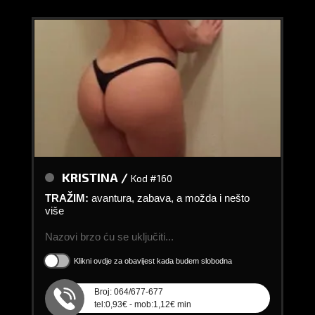
KRISTINA /
Kod #160
TRAŽIM:
avantura, zabava, a možda i nešto
više
Nazovi brzo ću se uključiti...
Klikni ovdje za obavijest kada budem slobodna
Broj: 064/677-677
tel:0,93€ - mob:1,12€ min