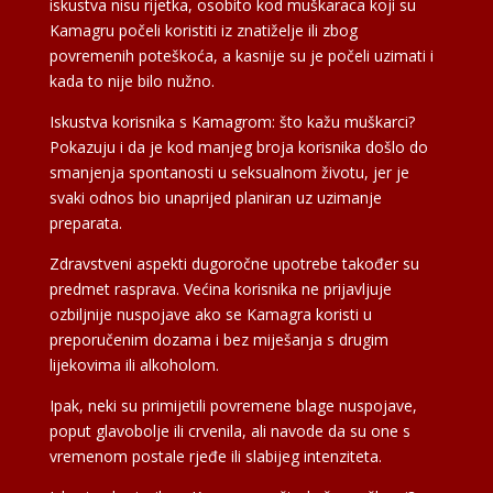
iskustva nisu rijetka, osobito kod muškaraca koji su
Kamagru počeli koristiti iz znatiželje ili zbog
povremenih poteškoća, a kasnije su je počeli uzimati i
kada to nije bilo nužno.
Iskustva korisnika s Kamagrom: što kažu muškarci?
Pokazuju i da je kod manjeg broja korisnika došlo do
smanjenja spontanosti u seksualnom životu, jer je
svaki odnos bio unaprijed planiran uz uzimanje
preparata.
Zdravstveni aspekti dugoročne upotrebe također su
predmet rasprava. Većina korisnika ne prijavljuje
ozbiljnije nuspojave ako se Kamagra koristi u
preporučenim dozama i bez miješanja s drugim
lijekovima ili alkoholom.
Ipak, neki su primijetili povremene blage nuspojave,
poput glavobolje ili crvenila, ali navode da su one s
vremenom postale rjeđe ili slabijeg intenziteta.