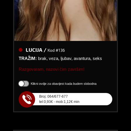
LUCIJA /
Kod #136
TRAŽIM:
brak, veza, ljubav, avantura, seks
Razgovaram, nazovi čim završim!
Klikni ovdje za obavijest kada budem slobodna
Broj: 064/677-677
tel:0,93€ - mob:1,12€ min