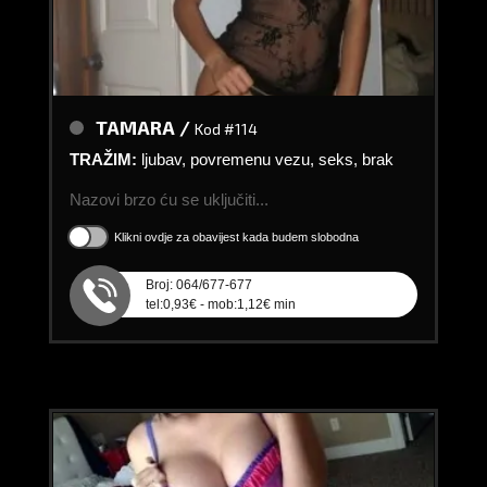
TAMARA /
Kod #114
TRAŽIM:
ljubav, povremenu vezu, seks, brak
Nazovi brzo ću se uključiti...
Klikni ovdje za obavijest kada budem slobodna
Broj: 064/677-677
tel:0,93€ - mob:1,12€ min