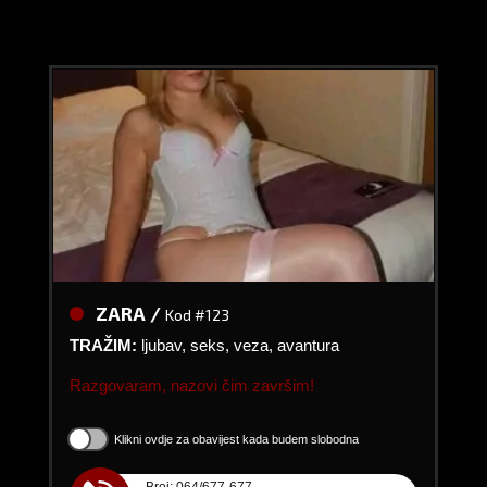
ZARA /
Kod #123
TRAŽIM:
ljubav, seks, veza, avantura
Razgovaram, nazovi čim završim!
Klikni ovdje za obavijest kada budem slobodna
Broj: 064/677-677