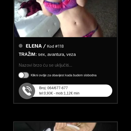
ELENA /
Kod #118
TRAŽIM:
sex, avantura, veza
Nazovi brzo ću se uključiti...
Klikni ovdje za obavijest kada budem slobodna
Broj: 064/677-677
tel:0,93€ - mob:1,12€ min