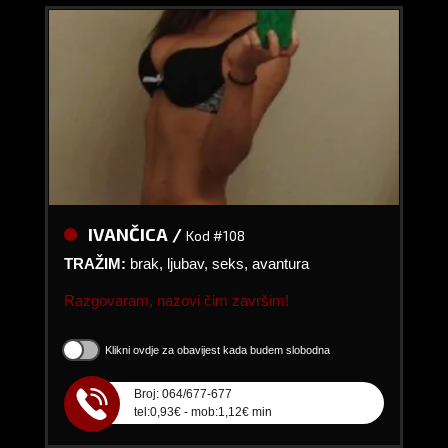
IVANČICA /
Kod #108
TRAŽIM:
brak, ljubav, seks, avantura
Razgovaram, nazovi čim završim!
Klikni ovdje za obavijest kada budem slobodna
Broj: 064/677-677
tel:0,93€ - mob:1,12€ min