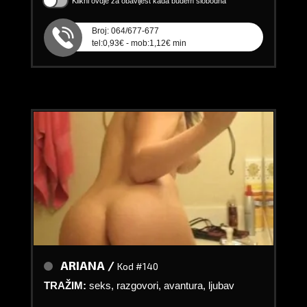
Klikni ovdje za obavijest kada budem slobodna
Broj: 064/677-677
tel:0,93€ - mob:1,12€ min
ARIANA /
Kod #140
TRAŽIM:
seks, razgovori, avantura, ljubav