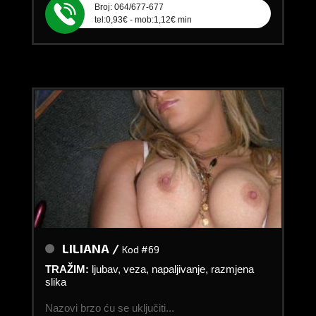
Broj: 064/677-677
tel:0,93€ - mob:1,12€ min
LILIANA /
Kod #69
TRAŽIM:
ljubav, veza, napaljivanje, razmjena
slika
Nazovi brzo ću se uključiti...