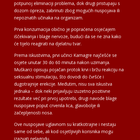
potpunoj eliminaciji problema, dok drugi pristupaju s
dozom opreza, zabrinuti zbog mogućih nuspojava ili
nepoznatih učinaka na organizam.
Prva konzumacija obično je popraćena osjećajem
iščekivanja i blage nervoze, budući da se ne zna kako
će tijelo reagirati na djelatnu tvar.
Prema iskustvima, prvi učinci Kamagre najčešće se
osjete unutar 30 do 60 minuta nakon uzimanja.
Muškarci opisuju pojačan protok krvi i bržu reakciju na
seksualnu stimulaciju, što dovodi do čvršće i
dugotrajnije erekcije. Međutim, nisu sva iskustva
jednaka – dok neki prijavljuju izuzetno pozitivne
rezultate već pri prvoj upotrebi, drugi navode blage
nuspojave poput crvenila lica, glavobolje ili
začepljenosti nosa.
Ove nuspojave uglavnom su kratkotrajne i nestaju
same od sebe, ali kod osjetljivijih korisnika mogu
izazvati nelagodu.