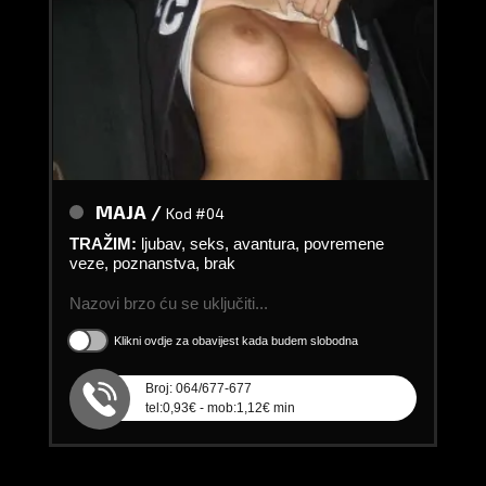
MAJA /
Kod #04
TRAŽIM:
ljubav, seks, avantura, povremene
veze, poznanstva, brak
Nazovi brzo ću se uključiti...
Klikni ovdje za obavijest kada budem slobodna
Broj: 064/677-677
tel:0,93€ - mob:1,12€ min