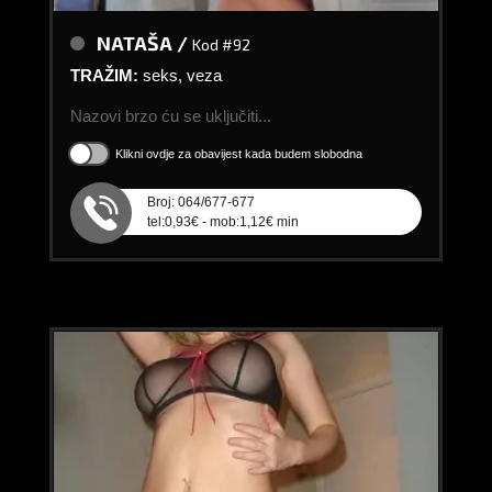
NATAŠA /
Kod #92
TRAŽIM:
seks, veza
Nazovi brzo ću se uključiti...
Klikni ovdje za obavijest kada budem slobodna
Broj: 064/677-677
tel:0,93€ - mob:1,12€ min