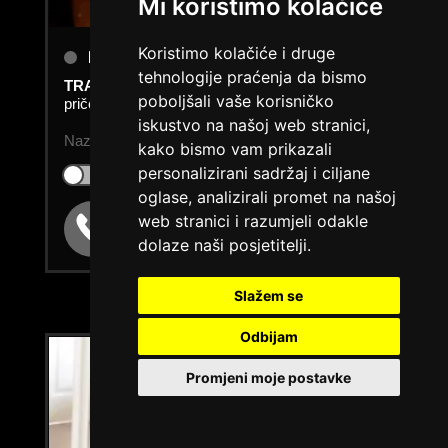
Mi koristimo kolačiće
Koristimo kolačiće i druge
MANUELA /
Kod #115
tehnologije praćenja da bismo
TRAŽIM:
razmjena iskustva, razgovori, vruće
poboljšali vaše korisničko
priče, druženje
iskustvo na našoj web stranici,
Nazovi brzo ću se uključiti...
kako bismo vam prikazali
personalizirani sadržaj i ciljane
Klikni ovdje za obavijest kada budem slobodna
oglase, analizirali promet na našoj
web stranici i razumjeli odakle
Broj: 064/677-677
tel:0,93€ - mob:1,12€ min
dolaze naši posjetitelji.
Slažem se
Odbijam
Promjeni moje postavke