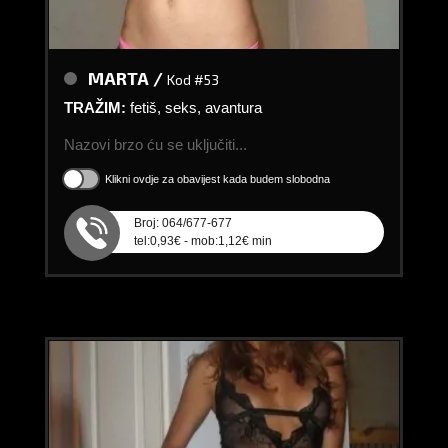
MARTA /
Kod #53
TRAŽIM:
fetiš, seks, avantura
Nazovi brzo ću se uključiti...
Klikni ovdje za obavijest kada budem slobodna
Broj: 064/677-677
tel:0,93€ - mob:1,12€ min