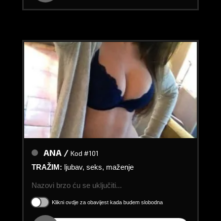
ANA /
Kod #101
TRAŽIM:
ljubav, seks, maženje
Nazovi brzo ću se uključiti...
Klikni ovdje za obavijest kada budem slobodna