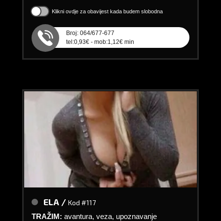
Klikni ovdje za obavijest kada budem slobodna
Broj: 064/677-677
tel:0,93€ - mob:1,12€ min
ELA /
Kod #117
TRAŽIM:
avantura, veza, upoznavanje