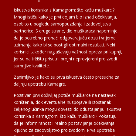
Iskustva korisnika s Kamagrom: što kažu muškarci?
Mnogi ističu kako je prvi dojam bio iznad očekivanja,
osobito u pogledu samopouzdanja i zadovoljstva
partnerice. S druge strane, dio muškaraca napominje
da je potrebno pronaći odgovarajuću dozu i vrijeme
uzimanja kako bi se postigli optimalni rezultati. Neki
korisnici također naglašavaju važnost opreza pri kupnji,
jer su na tržištu prisutni brojni neprovjereni proizvodi
sumnjive kvalitete.
Zanimljivo je kako su prva iskustva često presudna za
daljnju upotrebu Kamagre.
Pozitivan prvi doživljaj potiče muškarce na nastavak
korištenja, dok eventualne nuspojave ili izostanak
željenog učinka mogu dovesti do odustajanja. Iskustva
korisnika s Kamagrom: što kažu muškarci? Pokazuju
da je informiranost i realno postavljanje očekivanja
ključno za zadovoljstvo proizvodom. Prva upotreba