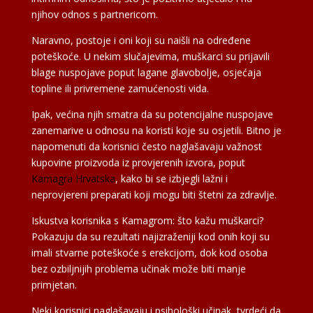
njihov odnos s partnericom.
Naravno, postoje i oni koji su naišli na određene
poteškoće. U nekim slučajevima, muškarci su prijavili
blage nuspojave poput lagane glavobolje, osjećaja
topline ili privremene zamućenosti vida.
Ipak, većina njih smatra da su potencijalne nuspojave
zanemarive u odnosu na koristi koje su osjetili. Bitno je
napomenuti da korisnici često naglašavaju važnost
kupovine proizvoda iz provjerenih izvora, poput
Kamagra Hrvatska
, kako bi se izbjegli lažni i
neprovjereni preparati koji mogu biti štetni za zdravlje.
Iskustva korisnika s Kamagrom: što kažu muškarci?
Pokazuju da su rezultati najizraženiji kod onih koji su
imali stvarne poteškoće s erekcijom, dok kod osoba
bez ozbiljnijih problema učinak može biti manje
primjetan.
Neki korisnici naglašavaju i psihološki učinak, tvrdeći da