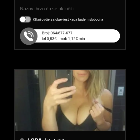
Nazovi brzo ću se uključiti...
Klikni ovdje za obavijest kada budem slobodna
Broj: 064/677-677
tel:0,93€ - mob:1,12€ min
LORA /