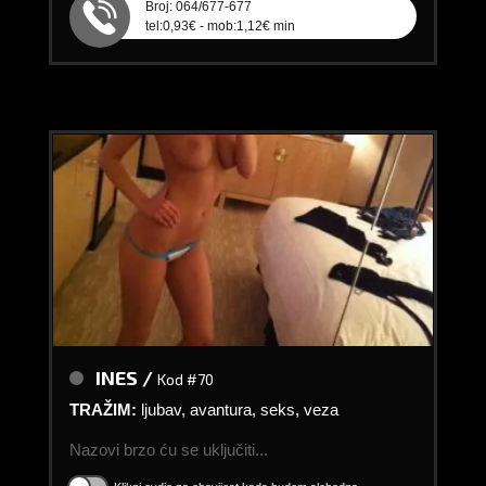
Broj: 064/677-677
tel:0,93€ - mob:1,12€ min
INES /
Kod #70
TRAŽIM:
ljubav, avantura, seks, veza
Nazovi brzo ću se uključiti...