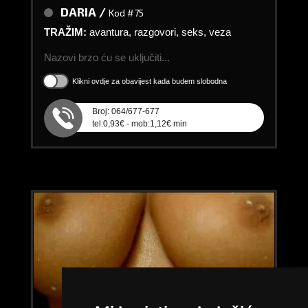
DARIA /
Kod #75
TRAŽIM:
avantura, razgovori, seks, veza
Nazovi brzo ću se uključiti...
Klikni ovdje za obavijest kada budem slobodna
Broj: 064/677-677
tel:0,93€ - mob:1,12€ min