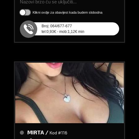
Nazovi brzo ću se uključiti...
Klikni ovdje za obavijest kada budem slobodna
Broj: 064/677-677
tel:0,93€ - mob:1,12€ min
MIRTA /
Kod #116