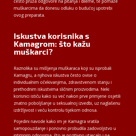
često pruža odgovore na pitanja i dileme, te pomaže
muškarcima da donesu odluku o budućoj upotrebi
ovog preparata.
Iskustva korisnika s
Kamagrom: što kažu
muškarci?
Raznolika su mišljenja muškaraca koji su isprobali
Kamagru, a njihova iskustva često ovise o
individualnim očekivanjima, zdravstvenom stanju i
prethodnim iskustvima sličnim proizvodima. Neki
korisnici ističu kako su već nakon prve primjene osjetili
znatno poboljšanje u seksualnoj izvedbi, uz naglašenu
izdržljivost i veću kontrolu tijekom odnosa.
Pojedini navode kako im je Kamagra vratila
samopouzdanje i ponovno probudila zadovoljstvo u
intimnim odnosima, što je pozitivno utjecalo i na