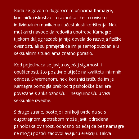
Kada se govori o dugoročnim učincima Kamagre,
korisnička iskustva su raznolika i često ovise o
individualnim navikama i učestalosti korištenja. Neki
muškarci navode da redovita upotreba Kamagre
tijekom duljeg razdoblja nije dovela do razvoja fizičke
ovisnosti, ali su primijetili da im je samopouzdanje u
seksualnim situacijama znatno poraslo.
Kod pojedinaca se javlja osjećaj sigurnosti i
opuštenosti, što pozitivno utječe na kvalitetu intimnih
odnosa. S vremenom, neki korisnici ističu da im je
Kamagra pomogla prebroditi psihološke barijere
povezane s anksioznošću ili nesigurnošću u vezi
seksualne izvedbe.
S druge strane, postoje i oni koji tvrde da se s
dugotrajnom upotrebom može javiti određena
psihološka ovisnost, odnosno osjećaj da bez Kamagre
ne mogu postići zadovoljavajuću erekciju. Takva