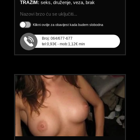
TRAŽIM:
seks, druženje, veza, brak
Nazovi brzo ću se uključiti...
Klikni ovdje za obavijest kada budem slobodna
Broj: 064/677-677
tel:0,93€ - mob:1,12€ min