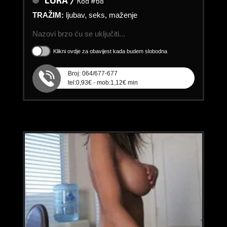
Kod #68
TRAŽIM:
ljubav, seks, maženje
Nazovi brzo ću se uključiti...
Klikni ovdje za obavijest kada budem slobodna
Broj: 064/677-677
tel:0,93€ - mob:1,12€ min